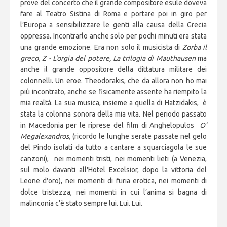
prove del concerto che il grande compositore esule doveva
fare al Teatro Sistina di Roma e portare poi in giro per
l’Europa a sensibilizzare le genti alla causa della Grecia
oppressa. Incontrarlo anche solo per pochi minuti era stata
una grande emozione. Era non solo il musicista di
Zorba il
greco, Z - L'orgia del potere, La trilogia di Mauthausen
ma
anche il grande oppositore della dittatura militare dei
colonnelli. Un eroe. Theodorakis, che da allora non ho mai
più incontrato, anche se fisicamente assente ha riempito la
mia realtà. La sua musica, insieme a quella di Hatzidakis, è
stata la colonna sonora della mia vita. Nel periodo passato
in Macedonia per le riprese del film di Anghelopulos
O’
Megalexandros,
(ricordo le lunghe serate passate nel gelo
del Pindo isolati da tutto a cantare a squarciagola le sue
canzoni), nei momenti tristi, nei momenti lieti (a Venezia,
sul molo davanti all'Hotel Excelsior, dopo la vittoria del
Leone d'oro), nei momenti di furia erotica, nei momenti di
dolce tristezza, nei momenti in cui l’anima si bagna di
malinconia c’è stato sempre lui. Lui. Lui.