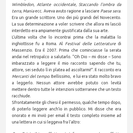
Wimbledon, Atlante occidentale, Staccando l’ombra da
terra, Mania
ecc. Aveva avuto ragione a lasciare
Paese sera
.
Era un grande scrittore. Uno dei più grandi del Novecento.
La sua determinazione a voler scrivere che allora mi lasciò
interdetto era ampiamente giustificata dalla sua arte.
L’ultima volta che lo incontrai prima che la malattia lo
inghiottisse fu a Roma. Al
Festival delle Letterature
di
Massenzio. Era il 2007. Prima che cominciasse la serata
andai nel retropalco a salutarlo. “Oh Dio – mi disse – Sono
imbarazzato a leggere il mio racconto sapendo che tu,
attore, sei seduto lì in platea ad ascoltarmi!”. Il racconto era
Mercanti del tempo
. Bellissimo, e lui era stato molto bravo
a leggerlo. Nessun attore avrebbe potuto con levità
mettere dentro tutte le intenzioni sotterranee che un testo
racchiude.
Sfrontatamente gli chiesi il permesso, qualche tempo dopo,
di poterlo leggere anch’io in pubblico. Mi disse che era
onorato e mi inviò per email il testo completo insieme ad
una lettera in cui si leggeva fra l’altro: