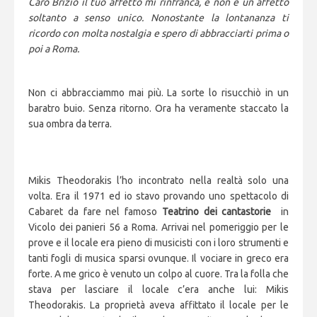
Caro Brizio il tuo affetto mi rinfranca, e non è un affetto
soltanto a senso unico. Nonostante la lontananza ti
ricordo con molta nostalgia e spero di abbracciarti prima o
poi a Roma.
Non ci abbracciammo mai più. La sorte lo risucchiò in un
baratro buio. Senza ritorno. Ora ha veramente staccato la
sua ombra da terra.
Mikis Theodorakis l’ho incontrato nella realtà solo una
volta. Era il 1971 ed io stavo provando uno spettacolo di
Cabaret da fare nel famoso
Teatrino dei cantastorie
in
Vicolo dei panieri 56 a Roma. Arrivai nel pomeriggio per le
prove e il locale era pieno di musicisti con i loro strumenti e
tanti fogli di musica sparsi ovunque. Il vociare in greco era
forte. A me grico è venuto un colpo al cuore. Tra la folla che
stava per lasciare il locale c’era anche lui: Mikis
Theodorakis. La proprietà aveva affittato il locale per le