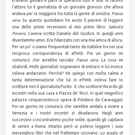
Eravamo giovani e pieni di speranze tutti e due. Io facevo
l’attore lui il giornalista di un giornale glorioso che allora
andava per la maggiore tra tutta la gente di sinistra:
Paese
sera
. Su questo quotidiano ho avuto il piacere di leggere
una delle prime recensioni al mio primo libro:
Salento
Povero
. L’aveva scritta Daniele del Giudice. In quegli anni
diventammo amici. Era fidanzato con una mia amica di allora.
Per un po’ ci siamo frequentati tanto da stabilire tra noi una
reciproca corrispondenza di affetti. Poi un giorno mi
comunicò che avrebbe lasciato
Paese sera
. La cosa mi
sbalordì. Molti giornalisti sognavano di entrarci e lui invece
voleva andarsene. Perché? Mi spiegò con molta calma e
tanta determinazione che lui in effetti voleva fare lo
scrittore non il giornalista.Punto. E che scrittore! Ricordo gli
incontri nella sua casa a Piazza de’ Ricci. In quel magnifico
palazzo cinquecentesco opera di Polidoro da Caravaggio!
Poi un giorno mi comunicò che sarebbe andato a vivere a
Venezia e i nostri incontri si diradarono. Negli anni
successivi ci incontrammo poche volte, quando gli capitava
di venire a Roma. Intanto però io potevo leggere i suoi
meravigliosi libri che nel frattempo uscivano
: Lo stadio di