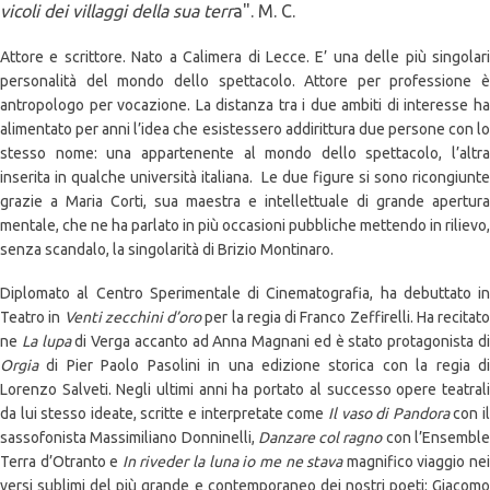
vicoli dei villaggi della sua terr
a". M. C.
Attore e scrittore. Nato a Calimera di Lecce. E’ una delle più singolari
personalità del mondo dello spettacolo. Attore per professione è
antropologo per vocazione. La distanza tra i due ambiti di interesse ha
alimentato per anni l’idea che esistessero addirittura due persone con lo
stesso nome: una appartenente al mondo dello spettacolo, l’altra
inserita in qualche università italiana. Le due figure si sono ricongiunte
grazie a Maria Corti, sua maestra e intellettuale di grande apertura
mentale, che ne ha parlato in più occasioni pubbliche mettendo in rilievo,
senza scandalo, la singolarità di Brizio Montinaro.
Diplomato al Centro Sperimentale di Cinematografia, ha debuttato in
Teatro in
Venti zecchini d’oro
per la regia di Franco Zeffirelli. Ha recitato
ne
La lupa
di Verga accanto ad Anna Magnani ed è stato protagonista d
Orgia
di Pier Paolo Pasolini in una edizione storica con la regia d
Lorenzo Salveti. Negli ultimi anni ha portato al successo opere teatrali
da lui stesso ideate, scritte e interpretate come
Il vaso di Pandora
con i
sassofonista Massimiliano Donninelli,
Danzare col ragno
con l’Ensembl
Terra d’Otranto e
In riveder la luna io me ne stava
magnifico viaggio ne
versi sublimi del più grande e contemporaneo dei nostri poeti: Giacomo