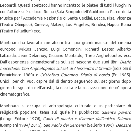
Leopardi. Questi spettacoli hanno incantato le platee di tutti i luoghi in
cui l’attore si è esibito: Roma (Sala Sinopoli dell'Auditorium Parco della
Musica per l'Accademia Nazionale di Santa Cecilia), Lecce, Pisa, Vicenza
(Teatro Olimpico), Ginevra, Matera, Los Angeles, Brindisi, Napoli, Roma
(Teatro Palladium) ecc.
Montinaro ha lavorato con alcuni tra i più grandi maestri del cinema
europeo: Miklos Jancso, Luigi Comencini, Richard Lester, Alberto
Lattuada, Jean Delannoy, Giuliano Montaldo, Theo Anghelopulos ecc.
Dall’esperienza cinematografica sul set nascono due suoi libri:
Diario
macedone
.
Con Anghelopulos sul set di
Alessandro il Grande
(Edizioni il
Formichiere 1980) e
Cristoforo Colombo
.
Diario di bordo
(Eri 1985)
Unici, per chi vuol capire dal di dentro seguendo sul set giorno dopo
giorno lo sguardo dell’artista, la nascita e la realizzazione di un’ opera
cinematografica.
Montinaro si occupa di antropologia culturale e in particolare di
religiosità popolare, tema sul quale ha pubblicato:
Salento povero
(Longo Editore 1976),
Canti di pianto e d’amore dall’antico Salent
(Bompiani 1994/ 2015),
San Paolo dei Serpenti
(Sellerio 1996),
Danzare