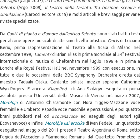
col ragno
(Argo 2007),
Il tesoro delle parole morte. La poesia greca de
Salento
(Argo 2009),
Il teatro della taranta. Tra finzione scenica 
simulazione
(Carocci editore 2019) e molti articoli e brevi saggi per vari
riviste specializzate.
Da
Canti di pianto e d’amore dall’antico Salento
sono stati tratti i test
per alcune opere musicali di altissimo livello artistico:
Outis
di Lucian
Berio, prima rappresentazione al Teatro alla Scala di Milano nel
settembre 1999,
Laments
di Brian Elias in prima mondiale al 54° Festival
internazionale di musica di Cheltenham nel luglio 1998 e in prima a
Londra alla Royal Festival Hall nel novembre 1999 con esecuzione, in
tutte e due le occasioni, della BBC Symphony Orchestra diretta dal
maestro Tadaaki Otaka. Cantante solista: mezzo soprano Catherine
Wyn-Rogers. E ancora
Klagelied
di Ana Szilàgyi eseguita in prim
assoluta presso l'Università della Musica di Vienna nel marzo 2007,
Moroloja
di Antonino Chiaramonte con Nora Tigges-Mazzone voce
femminile e Umberto Papadia voce maschile e percussioni, e poi quattro
brani pubblicati nel cd
Ecovanavoce
ed eseguiti dagli autori (gl
Ecovanavoce) e infine
Morolòja kai erotikà
di Ivan Fedele, un quartetto
eseguito nel maggio del 2011 presso il Teatro Argentina di Roma, sotto
l'egida dell'Accademia Filarmonica Romana, dal Quartetto Prometeo e